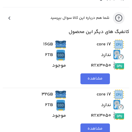
شما هم درباره این کالا سوال بپرسید
کانفیگ های دیگر این محصول
16GB
core i7
ندارد
2TB
RTX3050
موجود
مشاهده
32GB
core i7
ندارد
2TB
RTX3050
موجود
مشاهده