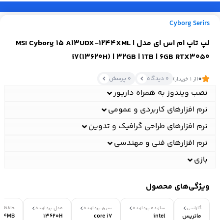
Cyborg Serirs
لپ تاپ ام اس ای مدل MSI Cyborg 15 A13UDX-1244XML |
i7(13620H) | 32GB | 1TB | 6GB RTX3050
0 دیدگاه
0 پرسش
0
(از 1 خریدار)
نصب ویندوز به همراه داریور
نرم افزارهای کاربردی و عمومی
نرم افزارهای طراحی گرافیک و تدوین
نرم افزارهای فنی و مهندسی
بازی
ویژگی‌های محصول
گارانتی
سازنده پردازنده
سری پردازنده
مدل پردازنده
حافظه 
ماتریس
intel
core i7
13620H
24MB