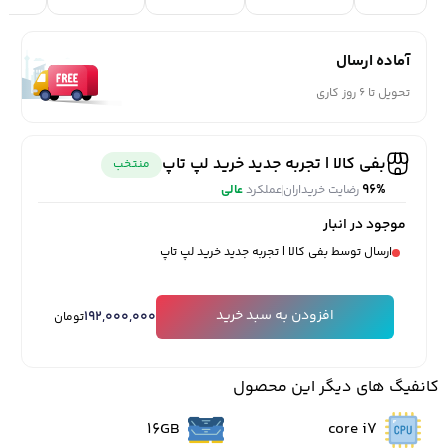
آماده ارسال
تحویل تا 6 روز کاری
بفی کالا | تجربه جدید خرید لپ تاپ
منتخب
96%
رضایت خریداران
عملکرد
عالی
موجود در انبار
ارسال توسط بفی کالا | تجربه جدید خرید لپ تاپ
افزودن به سبد خرید
192,000,000
تومان
کانفیگ های دیگر این محصول
16GB
core i7