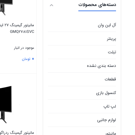
دسته‌های محصولات
آل این وان
مانیتو
GMQ2781SVC
پرینتر
موجود در انبار
تبلت
0
تومان
دسته بندی نشده
بستن
قطعات
کنسول بازی
لپ تاپ
لوازم جانبی
مانیتور