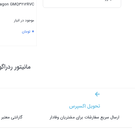
ragon GMQ3212RVC
مانیتور AOC
موجود در انبار
مانیتور ایسر
0
تومان
مانیتور ردراگون
بستن
منتخب ایسوس
مانیتور ردراگ
موبایل
تحویل اکسپرس
ارسال سریع سفارشات برای مشتریان وفادار
گارانتی معتبر